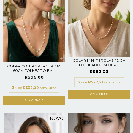
COLAR MINI PÉROLAS 42 CM
FOLHEADO EM OUR...
COLAR CONTAS PEROLADAS
60CM FOLHEADO EM...
R$82,00
R$96,00
3
x de
R$27,33
sem juros
3
x de
R$32,00
sem juros
NOVO