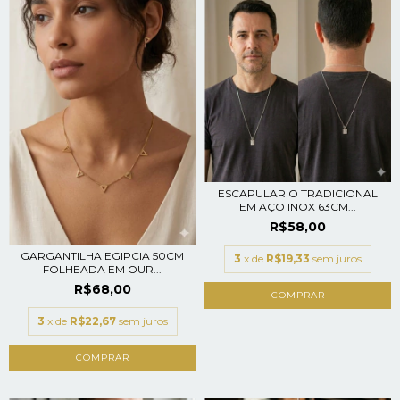
ESCAPULARIO TRADICIONAL
EM AÇO INOX 63CM...
R$58,00
GARGANTILHA EGIPCIA 50CM
3
x de
R$19,33
sem juros
FOLHEADA EM OUR...
R$68,00
COMPRAR
3
x de
R$22,67
sem juros