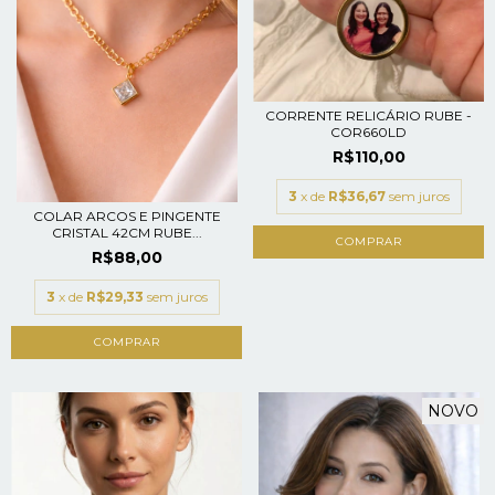
CORRENTE RELICÁRIO RUBE -
COR660LD
R$110,00
3
x de
R$36,67
sem juros
COLAR ARCOS E PINGENTE
CRISTAL 42CM RUBE...
R$88,00
3
x de
R$29,33
sem juros
NOVO