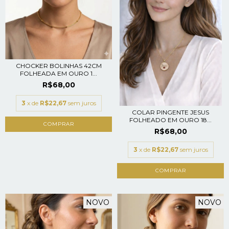
CHOCKER BOLINHAS 42CM
FOLHEADA EM OURO 1...
R$68,00
3
x de
R$22,67
sem juros
COLAR PINGENTE JESUS
FOLHEADO EM OURO 18...
R$68,00
3
x de
R$22,67
sem juros
NOVO
NOVO