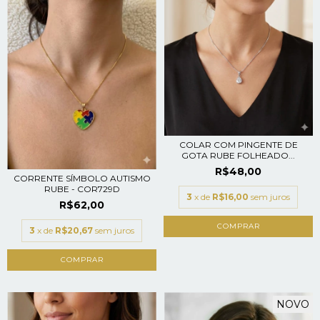
COLAR COM PINGENTE DE
GOTA RUBE FOLHEADO...
R$48,00
CORRENTE SÍMBOLO AUTISMO
RUBE - COR729D
3
x de
R$16,00
sem juros
R$62,00
3
x de
R$20,67
sem juros
NOVO