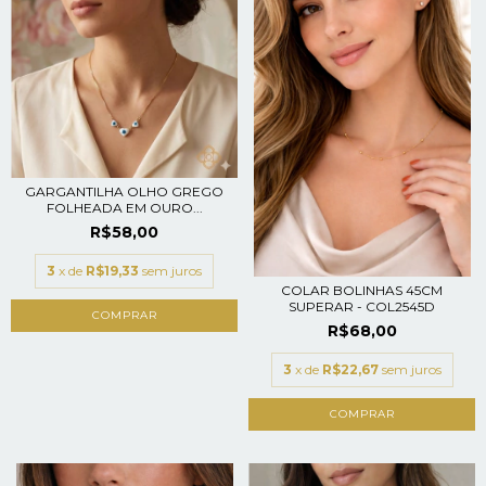
GARGANTILHA OLHO GREGO
FOLHEADA EM OURO...
R$58,00
3
x de
R$19,33
sem juros
COLAR BOLINHAS 45CM
SUPERAR - COL2545D
R$68,00
3
x de
R$22,67
sem juros