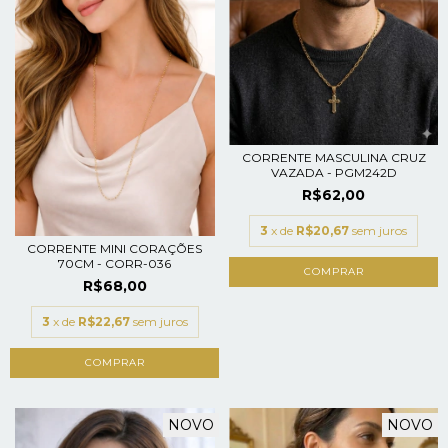
CORRENTE MASCULINA CRUZ
VAZADA - PGM242D
R$62,00
3
x de
R$20,67
sem juros
CORRENTE MINI CORAÇÕES
70CM - CORR-036
R$68,00
3
x de
R$22,67
sem juros
NOVO
NOVO