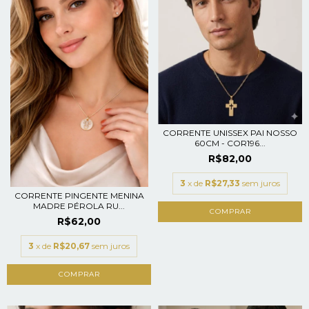
CORRENTE UNISSEX PAI NOSSO
60CM - COR196...
R$82,00
3
x de
R$27,33
sem juros
CORRENTE PINGENTE MENINA
MADRE PÉROLA RU...
R$62,00
3
x de
R$20,67
sem juros