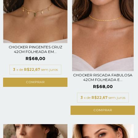
CHOCKER PINGENTES CRUZ
42CM FOLHEADA EM...
R$68,00
3
x de
R$22,67
sem juros
CHOCKER RISCADA FABULOSA
42CM FOLHEADA E...
R$68,00
3
x de
R$22,67
sem juros