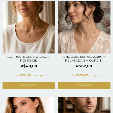
CORRENTE CRUZ VAZADA -
CHOCKER ESTRELAS 38CM
PGMF242D
FOLHEADA EM OURO 1...
R$48,00
R$62,00
3
x de
R$16,00
sem juros
3
x de
R$20,67
sem juros
COMPRAR