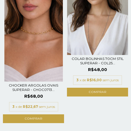
COLAR BOLINHAS 70CM STIL
SUPERAR - COL25...
R$48,00
3
x de
R$16,00
sem juros
CHOCKER ARGOLAS OVAIS
SUPERAR - CHOC0713...
R$68,00
3
x de
R$22,67
sem juros