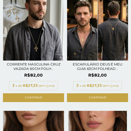
CORRENTE MASCULINA CRUZ
ESCAPULÁRIO DEUS É MEU
VAZADA 60CM FOLH...
GUIA 63CM FOLHEAD...
R$82,00
R$82,00
3
x de
R$27,33
sem juros
3
x de
R$27,33
sem juros