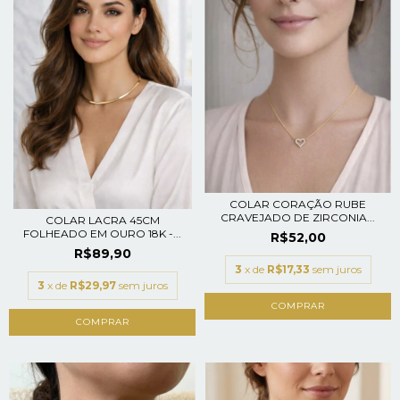
COLAR CORAÇÃO RUBE
CRAVEJADO DE ZIRCONIA...
COLAR LACRA 45CM
FOLHEADO EM OURO 18K -...
R$52,00
R$89,90
3
x de
R$17,33
sem juros
3
x de
R$29,97
sem juros