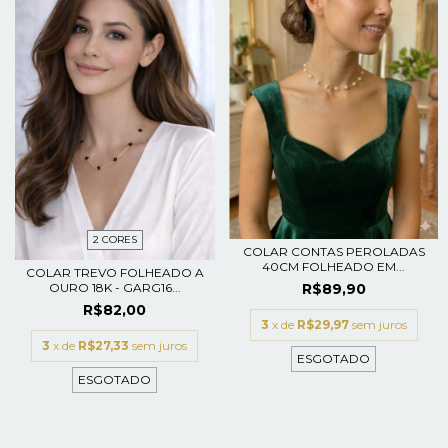
2 CORES
COLAR CONTAS PEROLADAS
40CM FOLHEADO EM...
COLAR TREVO FOLHEADO A
R$89,90
OURO 18K - GARG16...
R$82,00
3
x de
R$29,97
sem juros
3
x de
R$27,33
sem juros
ESGOTADO
ESGOTADO