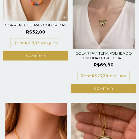
CORRENTE LETRAS COLORIDAS
R$52,00
3
x de
R$17,33
sem juros
COLAR PANTERA FOLHEADO
COMPRAR
EM OURO 18K - COR...
R$69,90
3
x de
R$23,30
sem juros