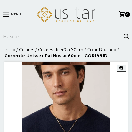
MENU
0
Início
/
Colares
/
Colares de 40 a 70cm
/
Colar Dourado
/
Corrente Unissex Pai Nosso 60cm - COR1961D