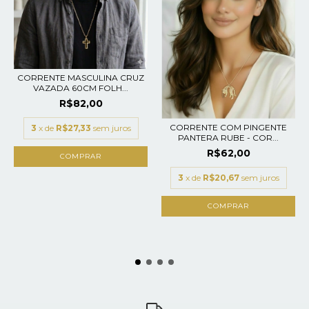
CORRENTE MASCULINA CRUZ
VAZADA 60CM FOLH...
R$82,00
CORRENTE COM PINGENTE
3
x de
R$27,33
sem juros
PANTERA RUBE - COR...
R$62,00
3
x de
R$20,67
sem juros