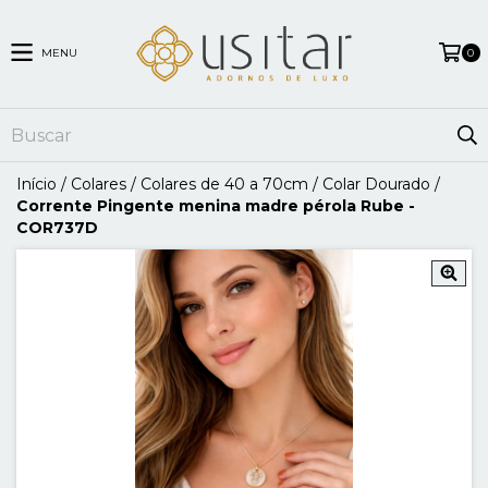
MENU
0
Início
/
Colares
/
Colares de 40 a 70cm
/
Colar Dourado
/
Corrente Pingente menina madre pérola Rube -
COR737D