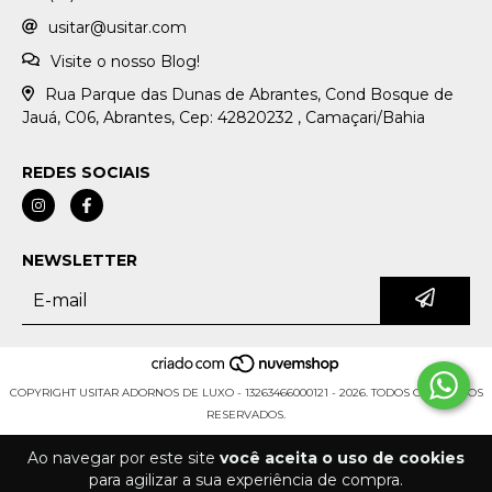
usitar@usitar.com
Visite o nosso Blog!
Rua Parque das Dunas de Abrantes, Cond Bosque de
Jauá, C06, Abrantes, Cep: 42820232 , Camaçari/Bahia
REDES SOCIAIS
NEWSLETTER
COPYRIGHT USITAR ADORNOS DE LUXO - 13263466000121 - 2026. TODOS OS DIREITOS
RESERVADOS.
Ao navegar por este site
você aceita o uso de cookies
para agilizar a sua experiência de compra.