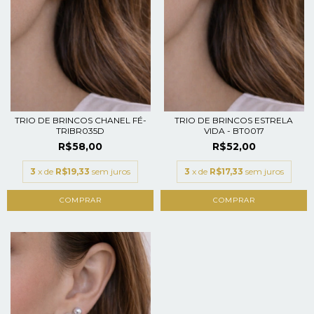
TRIO DE BRINCOS CHANEL FÉ-
TRIO DE BRINCOS ESTRELA
TRIBR035D
VIDA - BT0017
R$58,00
R$52,00
3
x de
R$19,33
sem juros
3
x de
R$17,33
sem juros