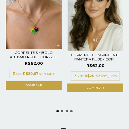
CORRENTE SÍMBOLO
CORRENTE COM PINGENTE
AUTISMO RUBE - COR729D
PANTERA RUBE - COR...
R$62,00
R$62,00
3
x de
R$20,67
sem juros
3
x de
R$20,67
sem juros