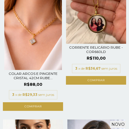
CORRENTE RELICÁRIO RUBE -
COR660LD
R$110,00
3
x de
R$36,67
sem juros
COLAR ARCOS E PINGENTE
CRISTAL 42CM RUBE...
R$88,00
3
x de
R$29,33
sem juros
NOVO