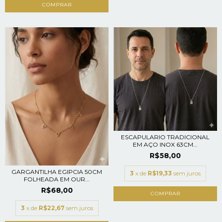
ESCAPULARIO TRADICIONAL
EM AÇO INOX 63CM...
R$58,00
GARGANTILHA EGIPCIA 50CM
3
x de
R$19,33
sem juros
FOLHEADA EM OUR...
R$68,00
COMPRAR
3
x de
R$22,67
sem juros