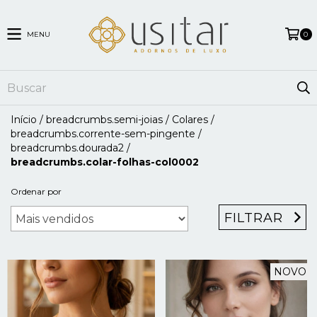
MENU
0
Início
/
breadcrumbs.semi-joias
/
Colares
/
breadcrumbs.corrente-sem-pingente
/
breadcrumbs.dourada2
/
breadcrumbs.colar-folhas-col0002
Ordenar por
FILTRAR
NOVO