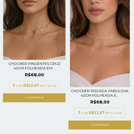
CHOCKER PINGENTES CRUZ
42CM FOLHEADA EM...
R$68,00
3
x de
R$22,67
sem juros
CHOCKER RISCADA FABULOSA
42CM FOLHEADA E...
R$68,00
3
x de
R$22,67
sem juros