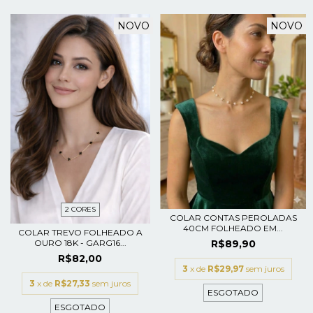
NOVO
NOVO
2 CORES
COLAR CONTAS PEROLADAS
40CM FOLHEADO EM...
COLAR TREVO FOLHEADO A
R$89,90
OURO 18K - GARG16...
R$82,00
3
x de
R$29,97
sem juros
3
x de
R$27,33
sem juros
ESGOTADO
ESGOTADO