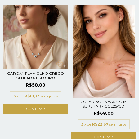
GARGANTILHA OLHO GREGO
FOLHEADA EM OURO...
R$58,00
3
x de
R$19,33
sem juros
COLAR BOLINHAS 45CM
SUPERAR - COL2545D
R$68,00
3
x de
R$22,67
sem juros