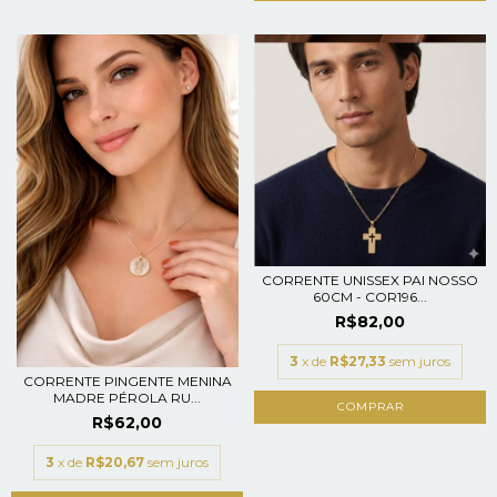
CORRENTE UNISSEX PAI NOSSO
60CM - COR196...
R$82,00
3
x de
R$27,33
sem juros
CORRENTE PINGENTE MENINA
MADRE PÉROLA RU...
R$62,00
3
x de
R$20,67
sem juros