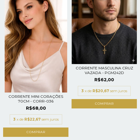
CORRENTE MASCULINA CRUZ
VAZADA - PGM242D
R$62,00
3
x de
R$20,67
sem juros
CORRENTE MINI CORAÇÕES
70CM - CORR-036
R$68,00
3
x de
R$22,67
sem juros