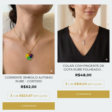
COLAR COM PINGENTE DE
GOTA RUBE FOLHEADO...
R$48,00
CORRENTE SÍMBOLO AUTISMO
RUBE - COR729D
3
x de
R$16,00
sem juros
R$62,00
3
x de
R$20,67
sem juros