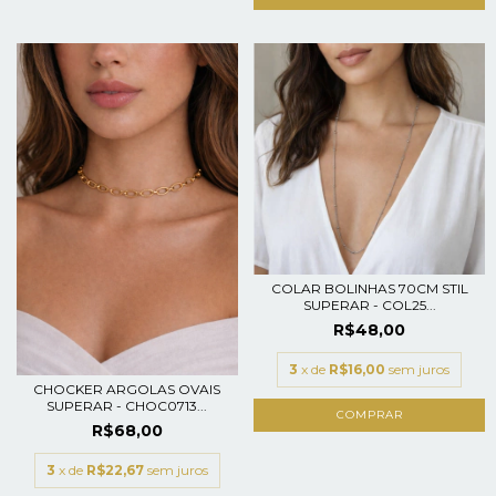
COLAR BOLINHAS 70CM STIL
SUPERAR - COL25...
R$48,00
3
x de
R$16,00
sem juros
CHOCKER ARGOLAS OVAIS
SUPERAR - CHOC0713...
R$68,00
3
x de
R$22,67
sem juros