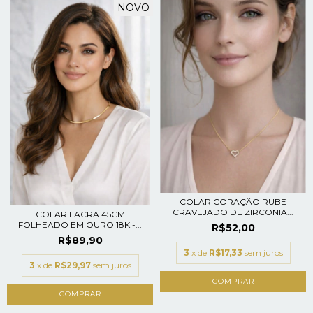
NOVO
COLAR CORAÇÃO RUBE
CRAVEJADO DE ZIRCONIA...
COLAR LACRA 45CM
FOLHEADO EM OURO 18K -...
R$52,00
R$89,90
3
x de
R$17,33
sem juros
3
x de
R$29,97
sem juros