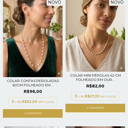
NOVO
NOVO
COLAR MINI PÉROLAS 42 CM
FOLHEADO EM OUR...
COLAR CONTAS PEROLADAS
60CM FOLHEADO EM...
R$82,00
R$96,00
3
x de
R$27,33
sem juros
3
x de
R$32,00
sem juros