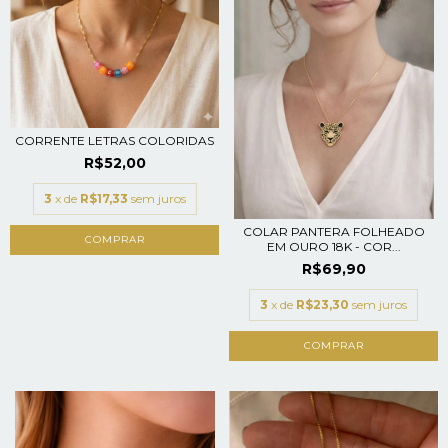
CORRENTE LETRAS COLORIDAS
R$52,00
3
x de
R$17,33
sem juros
COLAR PANTERA FOLHEADO
COMPRAR
EM OURO 18K - COR...
R$69,90
3
x de
R$23,30
sem juros