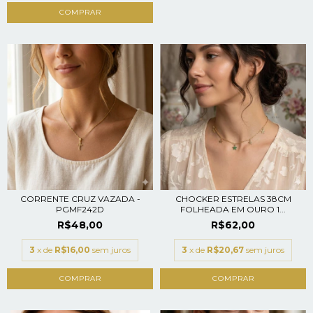
CORRENTE CRUZ VAZADA -
CHOCKER ESTRELAS 38CM
PGMF242D
FOLHEADA EM OURO 1...
R$48,00
R$62,00
3
x de
R$16,00
sem juros
3
x de
R$20,67
sem juros
COMPRAR