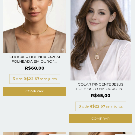
CHOCKER BOLINHAS 42CM
FOLHEADA EM OURO 1...
R$68,00
3
x de
R$22,67
sem juros
COLAR PINGENTE JESUS
FOLHEADO EM OURO 18...
R$68,00
3
x de
R$22,67
sem juros