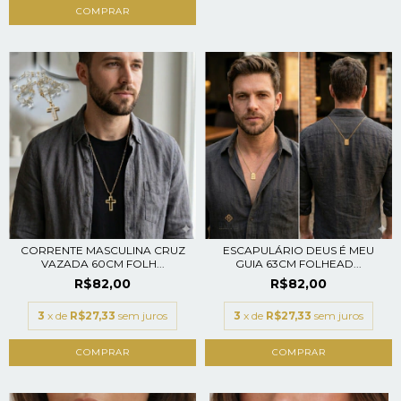
CORRENTE MASCULINA CRUZ
ESCAPULÁRIO DEUS É MEU
VAZADA 60CM FOLH...
GUIA 63CM FOLHEAD...
R$82,00
R$82,00
3
x de
R$27,33
sem juros
3
x de
R$27,33
sem juros