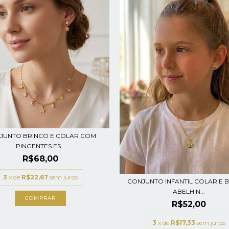
JUNTO BRINCO E COLAR COM
PINGENTES ES...
R$68,00
3
x de
R$22,67
sem juros
CONJUNTO INFANTIL COLAR E 
ABELHIN...
R$52,00
3
x de
R$17,33
sem juros