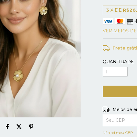
3
X DE
R$26
VER MEIOS D
Frete grát
QUANTIDADE
Entregas para o
Meios de e
Não sei meu CEP