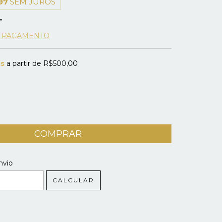
97
SEM JUROS
E PAGAMENTO
is
a partir de
R$500,00
 CEP:
ALTERAR CEP
nvio
CALCULAR