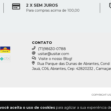
2 X SEM JUROS
Para compras acima de 100,00
CONTATO
(71)98630-0788
usitar@usitar.com
Visite o nosso Blog!
Rua Parque das Dunas de Abrantes, Cond
Jauá, C06, Abrantes, Cep: 42820232 , Camaçar
COPYRIGHT USI
você aceita o uso de cookies
para agilizar a sua experiência 