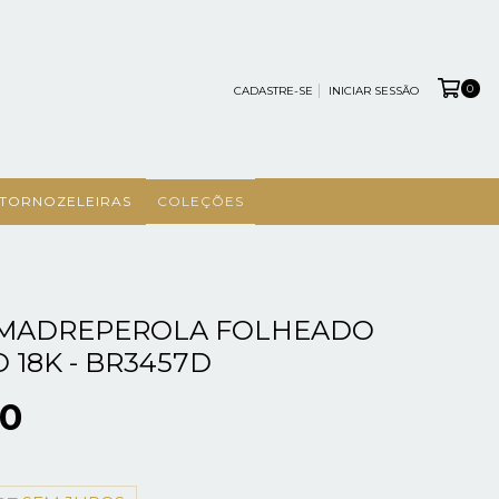
0
CADASTRE-SE
INICIAR SESSÃO
TORNOZELEIRAS
COLEÇÕES
 MADREPEROLA FOLHEADO
 18K - BR3457D
90