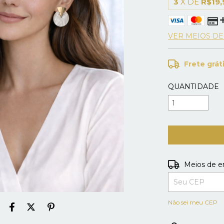
3
X DE
R$19,
VER MEIOS D
Frete grát
QUANTIDADE
Entregas para o
Meios de e
Não sei meu CEP