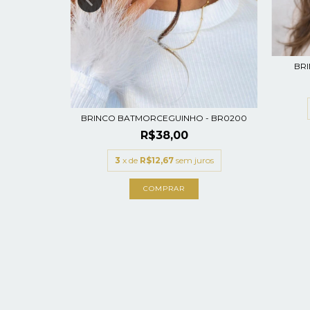
uros
BRI
BRINCO BATMORCEGUINHO - BR0200
R$38,00
3
x de
R$12,67
sem juros