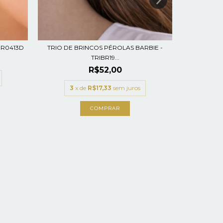
BRINCO C
BR0413D
TRIO DE BRINCOS PÉROLAS BARBIE -
TRIBR19...
3
x
R$52,00
3
x de
R$17,33
sem juros